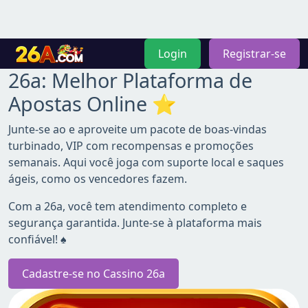
Login
Registrar-se
26a: Melhor Plataforma de
Apostas Online ⭐️
Junte‑se ao
e aproveite um pacote de boas‑vindas
turbinado, VIP com recompensas e promoções
semanais. Aqui você joga com suporte local e saques
ágeis, como os vencedores fazem.
Com a 26a, você tem atendimento completo e
segurança garantida. Junte-se à plataforma mais
confiável! ♠️
Cadastre-se no Cassino 26a