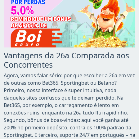
Vantagens da 26a Comparada aos
Concorrentes
Agora, vamos falar sério: por que escolher a 26a em vez
de outras como Bet365, Sportingbet ou Betano?
Primeiro, nossa interface é super intuitiva, nada
daqueles sites confusos que te deixam perdido. Na
Bet365, por exemplo, o carregamento é lento em
conexões ruins, enquanto na 26a tudo flui rapidinho.
Segundo, bônus de boas-vindas: aqui você ganha até
200% no primeiro depósito, contra os 100% padrão da
Sportingbet. E terceiro, suporte 24/7 em português – na